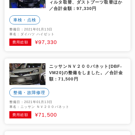
ィルタ取替、ダストブーツ取替ほか
／合計金額：97,330円
車検・点検
整備日：2021年01月13日
車名：ダイハツ ハイゼット
¥97,330
費用総額
ニッサンＮＶ２００バネット[DBF-
VM20]の整備をしました。／合計金
額：71,500円
整備・故障修理
整備日：2021年01月13日
車名：ニッサン ＮＶ２００バネット
¥71,500
費用総額