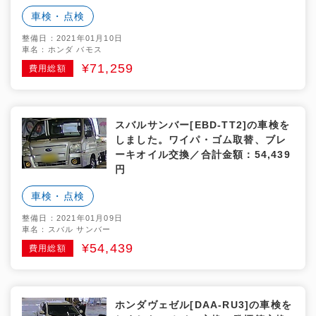
車検・点検
整備日：2021年01月10日
車名：ホンダ バモス
¥71,259
費用総額
スバルサンバー[EBD-TT2]の車検を
しました。ワイパ・ゴム取替、ブレ
ーキオイル交換／合計金額：54,439
円
車検・点検
整備日：2021年01月09日
車名：スバル サンバー
¥54,439
費用総額
ホンダヴェゼル[DAA-RU3]の車検を