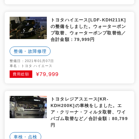
トヨタハイエース[LDF-KDH211K]
の整備をしました。ウォーターポン
プ取替、ウォーターポンプ取替他／
合計金額：79,999円
整備・故障修理
整備日：2021年01月07日
車名：トヨタ ハイエース
¥79,999
費用総額
トヨタレジアスエース[KR-
KDH200K]の車検をしました。エ
ア・クリーナ・フィルタ取替、ワイ
パゴム取替など／合計金額：80,799
円
車検・点検