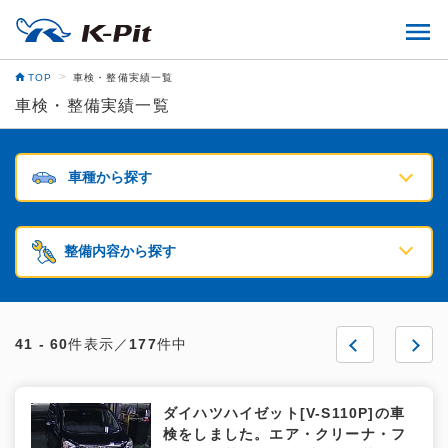
前
前
次
次
>
TOP
車検・整備実績一覧
へ
へ
へ
へ
車検・整備実績一覧
車種から探す
整備内容から探す
41 - 60
件表示／
177
件中
ダイハツハイゼット[V-S110P]の車
検をしました。エア・クリーナ・フ