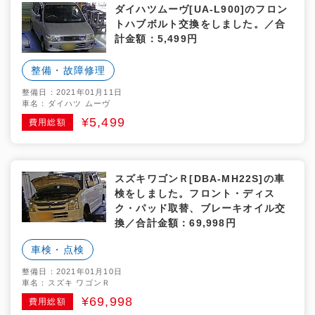
ダイハツムーヴ[UA-L900]のフロン
トハブボルト交換をしました。／合
計金額：5,499円
整備・故障修理
整備日：2021年01月11日
車名：ダイハツ ムーヴ
¥5,499
費用総額
スズキワゴンＲ[DBA-MH22S]の車
検をしました。フロント・ディス
ク・パッド取替、ブレーキオイル交
換／合計金額：69,998円
車検・点検
整備日：2021年01月10日
車名：スズキ ワゴンＲ
¥69,998
費用総額