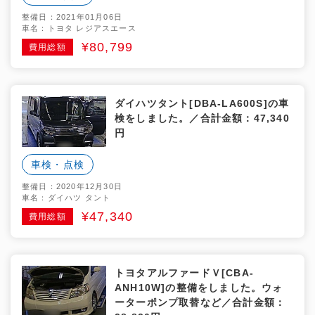
整備日：2021年01月06日
車名：トヨタ レジアスエース
¥80,799
費用総額
ダイハツタント[DBA-LA600S]の車
検をしました。／合計金額：47,340
円
車検・点検
整備日：2020年12月30日
車名：ダイハツ タント
¥47,340
費用総額
トヨタアルファードＶ[CBA-
ANH10W]の整備をしました。ウォ
ーターポンプ取替など／合計金額：