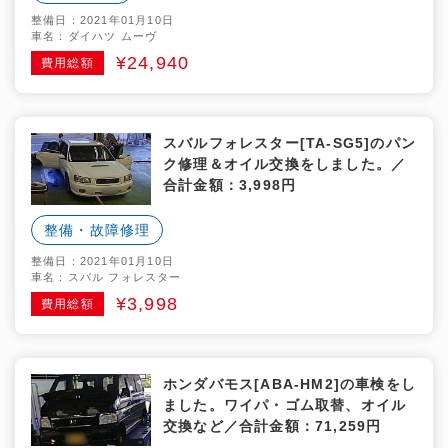
整備日：2021年01月10日
車名：ダイハツ ムーヴ
¥24,940
費用総額
スバルフォレスター[TA-SG5]のパン
ク修理＆オイル交換をしました。／
合計金額：3,998円
整備・故障修理
整備日：2021年01月10日
車名：スバル フォレスター
¥3,998
費用総額
ホンダバモス[ABA-HM2]の車検をし
ました。ワイパ・ゴム取替、オイル
交換など／合計金額：71,259円