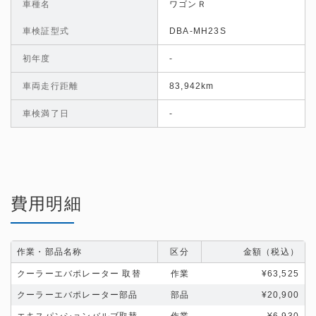
車種名
ワゴンＲ
車検証型式
DBA-MH23S
初年度
-
車両走行距離
83,942km
車検満了日
-
費用明細
作業・部品名称
区分
金額（税込）
クーラーエバポレーター 取替
作業
¥63,525
クーラーエバポレーター部品
部品
¥20,900