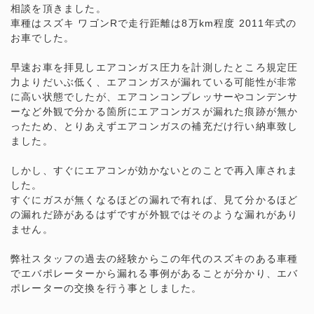
相談を頂きました。
車種はスズキ ワゴンRで走行距離は8万km程度 2011年式の
お車でした。
早速お車を拝見しエアコンガス圧力を計測したところ規定圧
力よりだいぶ低く、エアコンガスが漏れている可能性が非常
に高い状態でしたが、エアコンコンプレッサーやコンデンサ
ーなど外観で分かる箇所にエアコンガスが漏れた痕跡が無か
ったため、とりあえずエアコンガスの補充だけ行い納車致し
ました。
しかし、すぐにエアコンが効かないとのことで再入庫されま
した。
すぐにガスが無くなるほどの漏れで有れば、見て分かるほど
の漏れだ跡があるはずですが外観ではそのような漏れがあり
ません。
弊社スタッフの過去の経験からこの年代のスズキのある車種
でエバポレーターから漏れる事例があることが分かり、エバ
ポレーターの交換を行う事としました。